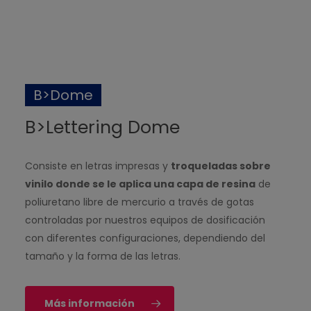
WE PROVIDE SOLUTIONS
B>Dome
Blabels
B>Lettering Dome
Productos
La historia
Nuestras Instalacion
Marcas
Autoadhesivos, pegat
Consiste en letras impresas y
troqueladas sobre
etiquetas adhesivas
vinilo donde se le aplica una capa de resina
de
Nuestro equipo
Contacto
B>Stickers
poliuretano libre de mercurio a través de gotas
Etiquetas y adhesi
Pegatinas y etiquetas
Industriales
B>Dome
controladas por nuestros equipos de dosificación
Presupuesto
técnicos industrial
personalizadas en G
con diferentes configuraciones, dependiendo del
Laminados
Promo
B>Lettering Dome
RESINA
B>Lettering
Novedades en
Etiquetas y adhe
Etiquetas, adhesivo
tamaño y la forma de las letras.
laminados en cri
etiquetas
Señalítica
Impresión digita
pegatinas promoci
Letras en vinilo co
B>Double Dome
Autoadhesivos de tex
Aluminio
policarbonato 
resina de poliuret
logos en vinilo adhesi
Serigrafía
B>Selective Dome
IML / IMD
Más información
recortado (rotulació