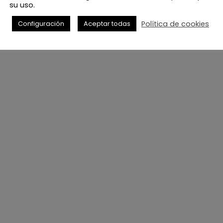
, desde
su uso.
asta vinilos de
Política de cookies
Configuración
Aceptar todas
finas
.
eterá la
tección,
inados.
a mayor vida
quipo técnico.
obtener
til posible.